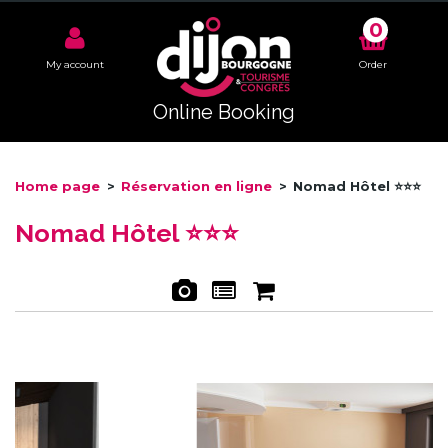
0
My account
Order
Online Booking
Home page
>
Réservation en ligne
>
Nomad Hôtel ⭐⭐⭐
Nomad Hôtel ⭐⭐⭐